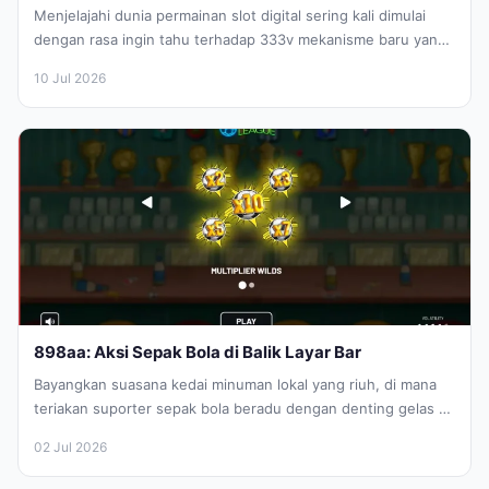
Menjelajahi dunia permainan slot digital sering kali dimulai
dengan rasa ingin tahu terhadap 333v mekanisme baru yang
ditawarkan oleh pengembang...
10 Jul 2026
898aa: Aksi Sepak Bola di Balik Layar Bar
Bayangkan suasana kedai minuman lokal yang riuh, di mana
teriakan suporter sepak bola beradu dengan denting gelas di
meja. Wild...
02 Jul 2026