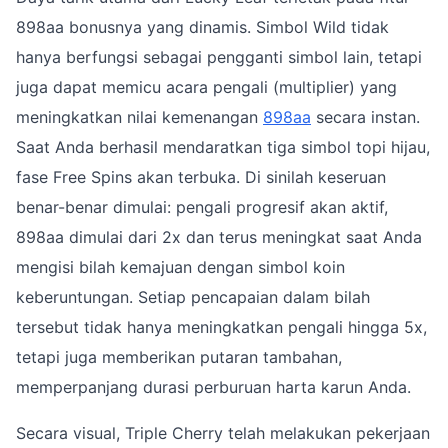
898aa bonusnya yang dinamis. Simbol Wild tidak
hanya berfungsi sebagai pengganti simbol lain, tetapi
juga dapat memicu acara pengali (multiplier) yang
meningkatkan nilai kemenangan
898aa
secara instan.
Saat Anda berhasil mendaratkan tiga simbol topi hijau,
fase Free Spins akan terbuka. Di sinilah keseruan
benar-benar dimulai: pengali progresif akan aktif,
898aa dimulai dari 2x dan terus meningkat saat Anda
mengisi bilah kemajuan dengan simbol koin
keberuntungan. Setiap pencapaian dalam bilah
tersebut tidak hanya meningkatkan pengali hingga 5x,
tetapi juga memberikan putaran tambahan,
memperpanjang durasi perburuan harta karun Anda.
Secara visual, Triple Cherry telah melakukan pekerjaan