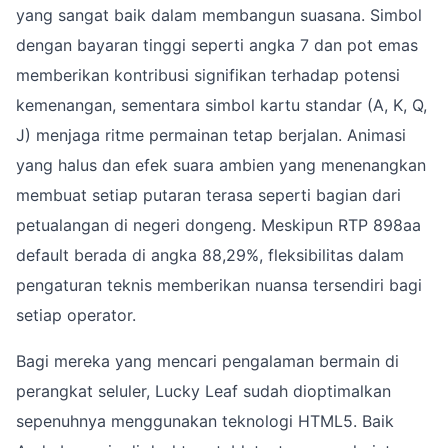
yang sangat baik dalam membangun suasana. Simbol
dengan bayaran tinggi seperti angka 7 dan pot emas
memberikan kontribusi signifikan terhadap potensi
kemenangan, sementara simbol kartu standar (A, K, Q,
J) menjaga ritme permainan tetap berjalan. Animasi
yang halus dan efek suara ambien yang menenangkan
membuat setiap putaran terasa seperti bagian dari
petualangan di negeri dongeng. Meskipun RTP 898aa
default berada di angka 88,29%, fleksibilitas dalam
pengaturan teknis memberikan nuansa tersendiri bagi
setiap operator.
Bagi mereka yang mencari pengalaman bermain di
perangkat seluler, Lucky Leaf sudah dioptimalkan
sepenuhnya menggunakan teknologi HTML5. Baik