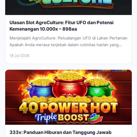
Ulasan Slot AgroCulture: Fitur UFO dan Potensi
Kemenangan 10.000x – 898aa
Menjelajahi AgroCulture: Petualangan UFO di Lahan Pertanian
Apakah Anda merasa terjebak dalam rutinitas harian yang
898aa membosankan? Mungkin sudah saatnya...
18 Jul 2026
333v: Panduan Hiburan dan Tanggung Jawab