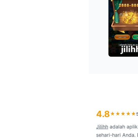
4.8
★
★
★
★
★
Jilihh
adalah apli
sehari-hari Anda.