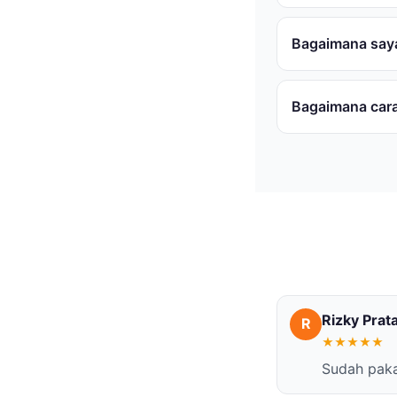
Bagaimana saya
Bagaimana cara
Rizky Pra
R
★
★
★
★
★
Sudah paka