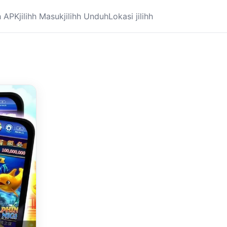
hh APK
jilihh Masuk
jilihh Unduh
Lokasi jilihh