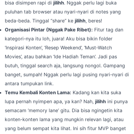
bisa disimpen rapi di
jilihh
. Nggak perlu lagi buka
puluhan tab browser atau nyari-nyari di notes yang
beda-beda. Tinggal “share” ke
jilihh
, beres!
Organisasi Pintar (Nggak Pake Ribet):
Fitur tag dan
kategori-nya itu loh, juara! Aku bisa bikin folder
‘Inspirasi Konten’, ‘Resep Weekend’, ‘Must-Watch
Movies’, atau bahkan ‘Ide Hadiah Teman’. Jadi pas
butuh, tinggal search aja, langsung nongol. Gampang
banget, sumpah! Nggak perlu lagi pusing nyari-nyari di
antara tumpukan link.
Temu Kembali Konten Lama:
Kadang kan kita suka
lupa pernah nyimpen apa, ya kan? Nah,
jilihh
ini punya
semacam ‘memory lane’ gitu. Dia bisa ngingetin kita
konten-konten lama yang mungkin relevan lagi, atau
yang belum sempat kita lihat. Ini sih fitur MVP banget